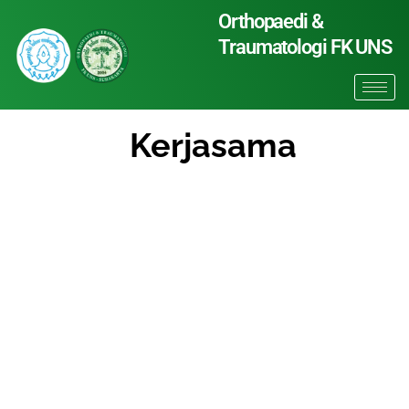
Skip
Orthopaedi &
to
Traumatologi FK UNS
content
Kerjasama